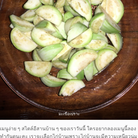
มะเขือเปราะ
เมนูง่าย ๆ สไตล์อีสานบ้าน ๆ ของเราวันนี้ ใครอยากลองเมนูนี้ลอง
ทำกันดูนะคะ เราจะเลือกไก่บ้านเพราะไก่บ้านจะมีความเหนียวนุ่ม