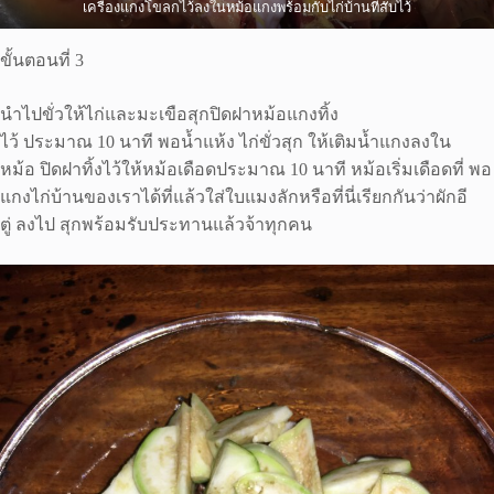
เครื่องแกงโขลกไว้ลงในหม้อแกงพร้อมกับไก่บ้านที่สับไว้
ขั้นตอนที่ 3
นำไปขั่วให้ไก่และมะเขือสุกปิดฝาหม้อแกงทิ้ง
ไว้ ประมาณ 10 นาที พอน้ำแห้ง ไก่ขั่วสุก ให้เติมน้ำแกงลงใน
หม้อ ปิดฝาทิ้งไว้ให้หม้อเดือดประมาณ 10 นาที หม้อเริ่มเดือดที่ พอ
แกงไก่บ้านของเราได้ที่แล้วใส่ใบแมงลักหรือที่นี่เรียกกันว่าผักอี
ตู่ ลงไป สุกพร้อมรับประทานแล้วจ้าทุกคน