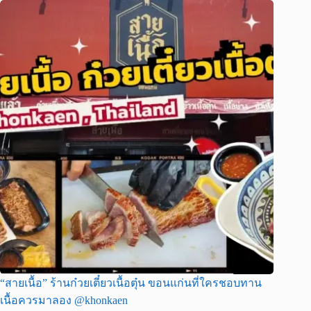
“สายเนื้อ” ร้านก๋วยเตี๋ยวเนื้อตุ๋น ขอนแก่นที่ใครชอบทาน
เนื้อควรมาลอง @khonkaen