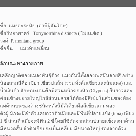
ชื่อ แมงอะระหัง (ฤาษีผู้สันโดษ)
ชื่อวิทยาศาตร์ Torrynorrhina distincta ( ไม่แน่ชัด )
วงศ์ P. montana group
ชื่ออื่น แมงทับเหลี่ยม
ลักษณะทางกายภาพ
เคลือญาติของแมลงพันธุ์ด้วง แมงอันนี้ทั้งสองเพศมีหลายสี อย่าง
น้อยสามสีคือ เขียว เขียวปนส้ม (รวมทั้งส้มเขียวและส้มแดง) และ
น้ำเงินดำ ลักษณะเด่นคือมีส่วนหน้าของหัว (Clypeus) ยื่นยาวและ
ค่อนข้างขยายใหญ่ใกล้ส่วนปลาย ใต้ท้องมีสีเข้มในส่วนของท้อง
แต่ด้านบนของด้วงชนิดหลังนี้มีสีเดียวคือสีเขียวแกมทอง
ตัวผู้ มักจะมีลำตัวแคบกว่าตัวเมียและมีฟันที่ปลายแข้ง (tibia) เพียง
1 ซี่ ส่วนตีวเมียจะมีฟัน 2 ซี่โดยมีซี่ถัดจากส่วนปลายแข้งลงมาด้าน
มีหนวดสั้น ลำตัวเกือบจะเป็นเหลี่ยม มีขนาดใหญ่ รองจากด้วง