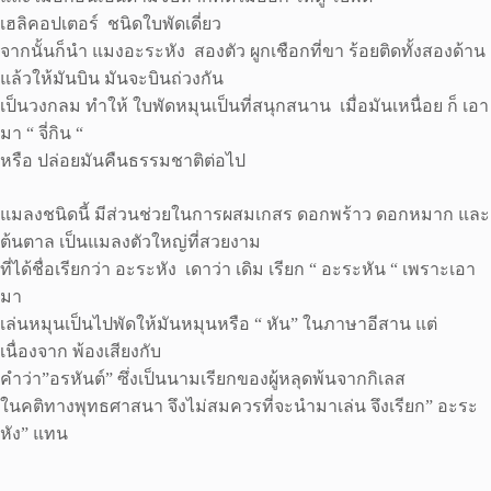
เฮลิคอปเตอร์ ชนิดใบพัดเดี่ยว
จากนั้นก็นำ แมงอะระหัง สองตัว ผูกเชือกที่ขา ร้อยติดทั้งสองด้าน
แล้วให้มันบิน มันจะบินถ่วงกัน
เป็นวงกลม ทำให้ ใบพัดหมุนเป็นที่สนุกสนาน เมื่อมันเหนื่อย ก็ เอา
มา “ จี่กิน “
หรือ ปล่อยมันคืนธรรมชาติต่อไป
แมลงชนิดนี้ มีส่วนช่วยในการผสมเกสร ดอกพร้าว ดอกหมาก และ
ต้นตาล เป็นแมลงตัวใหญ่ที่สวยงาม
ที่ได้ชื่อเรียกว่า อะระหัง เดาว่า เดิม เรียก “ อะระหัน “ เพราะเอา
มา
เล่นหมุนเป็นไปพัดให้มันหมุนหรือ “ หัน” ในภาษาอีสาน แต่
เนื่องจาก พ้องเสียงกับ
คำว่า”อรหันต์” ซึ่งเป็นนามเรียกของผู้หลุดพ้นจากกิเลส
ในคติทางพุทธศาสนา จึงไม่สมควรที่จะนำมาเล่น จึงเรียก” อะระ
หัง” แทน