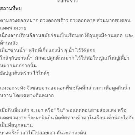
ดอกพร้าว
สถานที่พบ
ตามฮวงดอกหมาก ฮวงดอกพร้าว ฮวงดอกตาล ส่วนมากพบตอน
แดดพวมงาย
เนื่องจากเรือนอีสานสมัยก่อนเป็นเรือนยกใต้ถุนสูงมีชานแดด และ
ด้านหลัง
เป็น”ซานน้ำ” หรือที่เก็บแอ่งน้ำ อุ น้ำ ไว้ใช้สอย
ใกล้ๆกับซานน้ำ มักจะปลูกต้นหมาก ไว้ให้พ่อใหญ่แม่ใหญ่เคี้ยว
หมากนอกจากนั้น
ยังปลูกต้นพร้าว ไว้ใกล้ๆ
แมงอะระหัง จึงชอบมาตอมดอกพืชชนิดที่กล่าวมา เพื่อดูดกินน้ำ
หวาน โดยเฉพาะต้นหมาก
เมื่อกินอิ่มแล้ว จะเมา หรือ” วิน” พอแดดตอนสายส่องแสง หรือ
แดดพวมงาย ก็จะผกผินบิน ผิดทิศทางเข้ามาในเรือน เด็กน้อยไล่จับ
เป็นที่สนุกสนาน
บางครั้งก็ เอาไม้ไปสอยเอา มันจะตกลงดิน