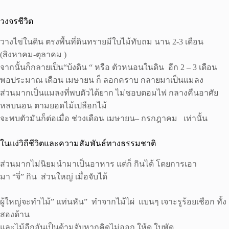
วงจรชีวิต
วางไข่ในดิน ตรงพื้นที่ดินทรายมีใบไม้ทับถม นาน 2-3 เดือน
(สิงหาคม-ตุลาคม )
จากนั้นก็กลายเป็น“บ้งดิน “ หรือ ตัวหนอนในดิน อีก 2 – 3 เดือน
พอประมาณ เดือน เมษายน ก็ ลอกคราบ กลายมาเป็นแมลง
ส่วนมากเป็นแมลงที่พบตัวได้ยาก ไม่ชอบตอมไฟ กลางคืนอาศัย
หลบนอน ตามยอดไม้เปลือกไม้
จะพบตัวมันก็ต่อเมื่อ ช่วงเดือน เมษายน– กรกฎาคม เท่านั้น
ในแง่วิถีชีวิตและความสัมพันธ์ทางธรรมชาติ
ส่วนมากไม่นิยมนำมาเป็นอาหาร แต่ก็ กินได้ โดยการเอา
มา “จี่” กิน ส่วนใหญ่ เมื่อจับได้
ผู้ใหญ่จะทำไม้” แท่นหัน” ทำจากไม้ไผ่ แบนๆ เจาะรูร้อยเชือก ทั้ง
สองด้าน
และไม้อีกอันเป็นด้ามจับหากคิดไม่ออก ให้ดู ใบพัด