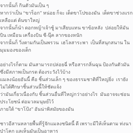
จากนั้นก็ กินตัวมันเป็น ๆ
หากว่าเป็น “ขาร็อก” หน่อย ก็จะ เด็ดขาโปของมัน เด็ดขาช่วงแรก
เหลือแต่ ต้นขาใหญ่
จากนั้นก็นำ ดอกหญ้าเจ้าชู้ มาเสียบแทน ขาข้อหลัง ปล่อยให้มัน
บิน เหมือน เครื่องบิน ชี-นุ๊ค ลากของหนัก
จากนั้นก็ วิ่งตามกันเป็นพรวน เฮโลสาระพา เป็นที่สนุกสนาน ใน
มุมมองของเด็ก
อย่างไรก็ตาม มันสามารถปล่อยฉี่ หรือสารกลิ่นฉุน ป้องกันตัวมัน
ซึ่งมีสภาพเป็นกรด ต้องระวังไว้บ้าง
แมลงน้อยอันนี้ คือ ชิ้นส่วนเล็ก ๆ ของธรรมชาติที่ใหญ่ยิ่ง เรายัง
ไม่ได้ศึกษาชิ้นส่วนนี้ให้ชัดแจ้ง
ว่ามันเกี่ยวเนื่องกับ ชิ้นส่วนอื่นที่ใหญ่กว่าอย่างไร มันอาจจะซ่อน
ประโยชน์ ต่อมวลมนุษย์ไว้
ภายใต้ “ขาโป้ง” อันน่าพิสมัยของมัน
ชาวอีสานหลายพื้นที่รู้จักแมลงชนิดนี้ ดี เพราะมีให้เห็นตาม ท่งนา
ป่าโคก แลเห็นมันเป็นอาหาร