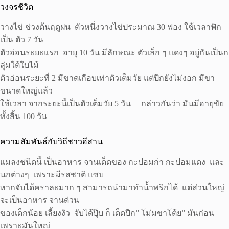
วงจรชีวิต
วางไข่ ช่วงต้นฤดูฝน ตัวหนึ่งวางไข่ประมาณ 30 ฟอง ใช้เวลาฟัก
เป็น ตัว 7 วัน
ตัวอ่อนระยะแรก อายุ 10 วัน มีลักษณะ ตัวเล็ก ๆ แดงๆ อยู่กันเป็นก
ลุ่มใต้ใบไม้
ตัวอ่อนระยะที่ 2 มีขาดเกือบเท่าตัวเต็มวัย แต่ปีกยังไม่งอก มีขา
ขนาดใหญ่แล้ว
ใช้เวลา จากระยะนี้เป็นตัวเต็มวัย 5 วัน กล่าวกันว่า มันมีอายุขัย
ทั้งสิ้น 100 วัน
ความสัมพันธ์กับวิถีชาวอีสาน
แมลงชนิดนี้ เป็นอาหาร จานเด็ดของ กะปอมก่า กะปอมแดง และ
นกต่างๆ เพราะมีรสชาติ แซบ
หากจับได้คราละมาก ๆ สามารถนำมาทำน้ำพริกได้ แต่ส่วนใหญ่
จะเป็นอาหาร จานด่วน
ของเด็กน้อย เลี้ยงงัว จับได้ปุ๊บ ก็ เด็ดปีก” โม่มขาโต้ย” มันก่อน
เพราะมันใหญ่