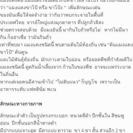
แมงแคงค้อ แมงแดง เช่นเดียวกับที่ชาวอีสานโบราณ เรียกชื่อมัน
ว่า “แมงแคงขาโป้ หรือ ขาโป้ง “ เพิ่มลักษณะเด่น
ของมันเพื่อให้จดจำง่าย ว่ากันว่าพบกระจายในพื้นที่
ประเทศไทย จารย์ใหญ่แห่งมุกดาหาร ที่ปลูกถั่วลิสง
ช่วยตรวจสอบด้วย มีแมงอันนี้ มากินใบถั่วหรือไม่ หากไม่มีมา
กิน ก็อย่าเชื่อ ว่ามันกินถั่ว
เท่าที่พบมา แมงแคงชนิดนี้ พบตามต้นไม้ท้องถิ่น เช่น “ต้นแมงแคง
ขาโป้” ต้นคูน
และไม้พันธุ์ท้องถิ่น มักเกาะตามใบอ่อน หรือยอดพืชที่กำลังผลิใบ
แมลงชนิดนี้ ดูดกินน้ำเลี้ยงจาก ก้านใบของพืช อาจจะแพร่ระบาด
ในถิ่นอื่น
หากแต่เจอคนอีสานเข้าไป “ไม่ดับแนว” ก็บุญโข เพราะเป็น
อาหารระดับ แฟทตินั่ม พะน
ลักษณะทางกายภาพ
ลักษณะลำตัว เป็นรูปทรงกระบอก หนวดสีดำ ปีกชั้นใน สีชมพู
อ่อน ปีกชั้นนอกสีน้ำตาลดำ
มีปากแบบเจาะดูด มีตาแบบ ตารวม ขา 4 ขา สั้น ส่วนอีก 2 ขา