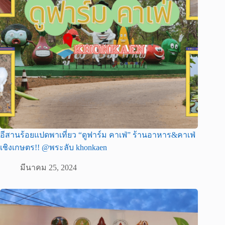
อีสานร้อยแปดพาเที่ยว “ดูฟาร์ม คาเฟ่” ร้านอาหาร&คาเฟ่
เชิงเกษตร!! @พระลับ khonkaen
มีนาคม 25, 2024