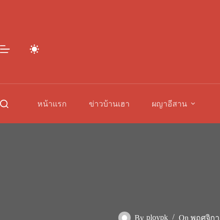
Skip
to
content
หน้าแรก
ข่าวบ้านเฮา
ผญาอีสาน
By
ploypk
On
พฤศจิกา