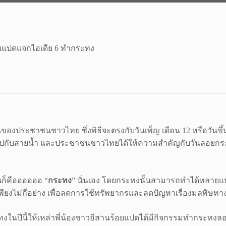
อยแปดแจกไอเดีย 6 ทำกระทง
ประชาชนชาวไทย ซึ่งพิธีจะตรงกับวันเพ็ญ เดือน 12 หรือวันขึ้น 
กับสายน้ำ และประชาชนชาวไทยได้ให้ความสำคัญกับวันลอยกระทง
นก็คืออออออ “
กระทง
” นั่นเอง โดยกระทงนั้นสามารถทำได้หลายแ
พียงไม่กี่อย่าง เพื่อลดการใช้ทรัพยากรและลดปัญหาเรื่องมลพิษทาง
ทงในปีนี้ให้เหล่าพี่น้องชาวอีสานร้อยแปดได้มีกิจกรรมทำกระท