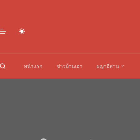
Skip
to
content
หน้าแรก
ข่าวบ้านเฮา
ผญาอีสาน