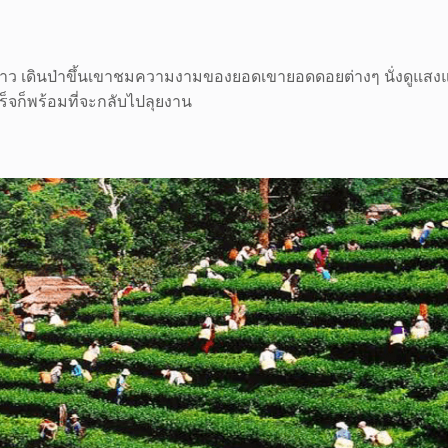
าหนาว เดินป่าขึ้นเขาชมความงามของยอดเขายอดดอยต่างๆ นั่งดูแสง
เสร็จก็พร้อมที่จะกลับไปลุยงาน