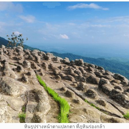
หินรูปร่างหน้าตาแปลกตา ที่ภูหินร่องกล้า