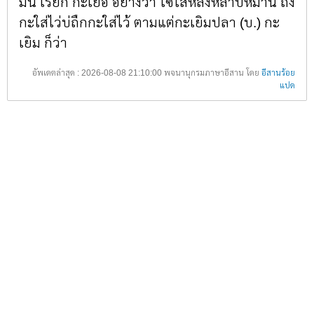
มัน เรียก กะเยอ อย่างว่า ไซใส่หลังหล้าบ่หมาน ถึง
กะใส่ไว่บ่ถืกกะใส่ไว้ ตามแต่กะเยิมปลา (บ.) กะ
เยิม ก็ว่า
อัพเดตล่าสุด : 2026-08-08 21:10:00 พจนานุกรมภาษาอีสาน โดย
อีสานร้อย
แปด