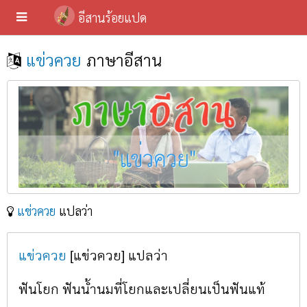
อีสานร้อยแปด
แข่วควย
ภาษาอีสาน
แข่วควย
แปลว่า
แข่วควย
[แข่วควย] แปลว่า
ฟันโยก ฟันน้ำนมที่โยกและเปลี่ยนเป็นฟันแท้