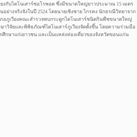
้เคียงกับไดโนเสาร์ซอโรพอด ซึ่งมีขนาดใหญ่ยาวประมาณ 15 เมตร
นอย่างจริงจังในปี 2524 โดยนายเชิงชาย ไกรคง นักธรณีวิทยาจาก
เภอภูเวียงคณะสำรวจพบกระดูกไดโนเสาร์ชนิดกินพืชขนาดใหญ่
จัยและพิพิธภัณฑ์ไดโนเสาร์ภูเวียงจัดตั้งขึ้น โดยความร่วมมือ
รศึกษาแก่เยาวชน และเป็นแหล่งท่องเที่ยวของจังหวัดขอนแก่น