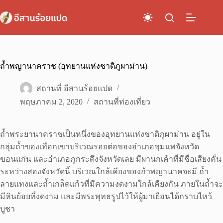
Skip
to
content
ถ้ำพญานาคราช (อุทยานแห่งชาติภูผาม่าน)
สถานที่ อีสานร้อยแปด
พฤษภาคม 2, 2020
สถานที่ท่องเที่ยว
ถ้ำพระยานาคราชเป็นหนึ่งของอุทยานแห่งชาติภูผาม่าน อยู่ใน
กลุ่มถ้ำของเทือกเขาบริเวณรอยต่อของอำเภอชุมแพจังหวัด
ขอนแก่น และอำเภอภูกระดึงจังหวัดเลย มีผานกเค้าที่มีชื่อเสียงคั่น
ระหว่างสองจังหวัดนี้ บริเวณใกล้เคียงของถ้าพญานาคจะมี ถ้ำ
ลายแทงและถ้ำเกล็ดแก้วที่มีความงดงามใกล้เคียงกัน ภายในถ้ำจะ
มีหินย้อยที่งดงาม และมีพระพุทธรูปไว้ให้ผู้มาเยือนได้กราบไหว้
บูชา