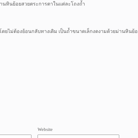
มีม่านหินย้อยสวยตระการตาในแต่ละโถงถ้ำ
โดยไม่ต้องย้อนกลับทางเดิม เป็นถ้ำขนาดเล็กงดงามด้วยม่านหินย
Website