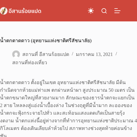
Skip
to
content
น้ำตกตาดดาว (อุทยานแห่งชาติศรีสัชนาลัย)
สถานที่ อีสานร้อยแปด
มกราคม 13, 2021
สถานที่ท่องเที่ยว
น้ำตกตาดดาว ตั้งอยู่ในเขต อุทยานแห่งชาติศรีสัชนาลัย มีต้น
กำเนิดจากห้วยแม่ท่าแพ ตกผ่านหน้าผา สูงประมาณ 50 เมตร เป็น
น้ำตกขนาดใหญ่ที่สวยงามมาก ลักษณะของธารน้ำตกจะแยกเป็น
2 สาย ไหลลงสู่แอ่งน้ำเบื้องล่าง ในช่วงฤดูที่มีน้ำมาก ละอองของ
น้ำตกจะฟุ้งกระจายไปทั่ว และสะท้อนแสงแดดเกิดเป็นสายรุ้ง
งดงาม น้ำตกแห่งนี้อยู่ห่างจากที่ทำการอุทยานแห่งชาติประมาณ 4
กิโลเมตร ต้องเดินเลียบลำห้วยไป สภาพทางช่วงสุดท้ายค่อนข้าง
ชัน