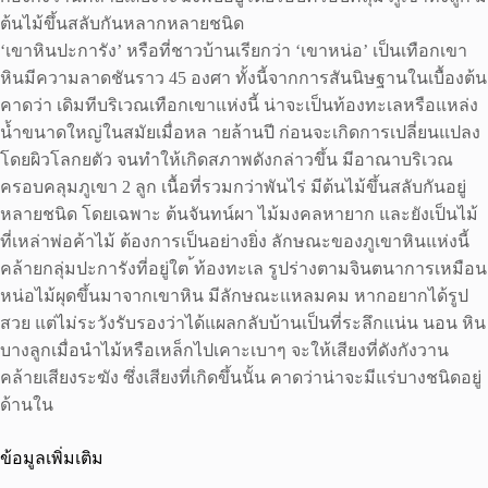
ต้นไม้ขึ้นสลับกันหลากหลายชนิด
‘เขาหินปะการัง’ หรือที่ชาวบ้านเรียกว่า ‘เขาหน่อ’ เป็นเทือกเขา
หินมีความลาดชันราว 45 องศา ทั้งนี้จากการสันนิษฐานในเบื้องต้น
คาดว่า เดิมทีบริเวณเทือกเขาแห่งนี้ น่าจะเป็นท้องทะเลหรือแหล่ง
น้ำขนาดใหญ่ในสมัยเมื่อหล ายล้านปี ก่อนจะเกิดการเปลี่ยนแปลง
โดยผิวโลกยตัว จนทำให้เกิดสภาพดังกล่าวขึ้น มีอาณาบริเวณ
ครอบคลุมภูเขา 2 ลูก เนื้อที่รวมกว่าพันไร่ มีต้นไม้ขึ้นสลับกันอยู่
หลายชนิด โดยเฉพาะ ต้นจันทน์ผา ไม้มงคลหายาก และยังเป็นไม้
ที่เหล่าพ่อค้าไม้ ต้องการเป็นอย่างยิ่ง ลักษณะของภูเขาหินแห่งนี้
คล้ายกลุ่มปะการังที่อยู่ใต ้ท้องทะเล รูปร่างตามจินตนาการเหมือน
หน่อไม้ผุดขึ้นมาจากเขาหิน มีลักษณะแหลมคม หากอยากได้รูป
สวย แต่ไม่ระวังรับรองว่าได้แผลกลับบ้านเป็นที่ระลึกแน่น นอน หิน
บางลูกเมื่อนำไม้หรือเหล็กไปเคาะเบาๆ จะให้เสียงที่ดังกังวาน
คล้ายเสียงระฆัง ซึ่งเสียงที่เกิดขึ้นนั้น คาดว่าน่าจะมีแร่บางชนิดอยู่
ด้านใน
ข้อมูลเพิ่มเติม