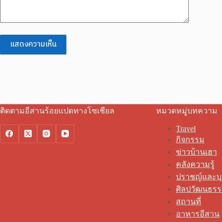
แสดงความเห็น
ติดตามอีสานร้อยแปดทางโซเชียล
หมวดหมู่บทความ
Travel
กิจกรรม
ข่าวบ้านเฮา
คลังความรู้
ปราชญ์และบ
ศิลปวัฒนธร
สถานที่
อาหารอีสาน