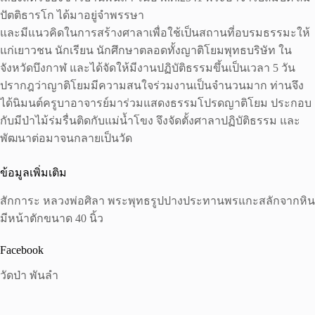
ปัตติธารโก ได้มาอยู่จำพรรษา
และมีแนวคิดในการสร้างศาลาเพื่อใช้เป็นสถานที่อบรมธรรมะให้
แก่เยาวชน นักเรียน นักศึกษาตลอดทั้งญาติโยมพุทธบริษัท ใน
จังหวัดบึงกาฬ และได้จัดให้มีงานปฏิบัติธรรมขึ้นเป็นเวลา 5 วัน
ปรากฎว่าญาติโยมมีความสนใจร่วมงานเป็นจำนวนมาก ท่านจึง
ได้นิมนต์ครูบาอาจารย์มาร่วมแสดงธรรมโปรดญาติโยม ประกอบ
กับมีป่าไม้ร่มรื่นติดกับแม่น้ำโขง จึงจัดตั้งศาลาปฏิบัติธรรม และ
พัฒนาต่อมาจนกลายเป็นวัด
ข้อมูลเพิ่มเติม
สักการะ หลวงพ่อศิลา พระพุทธรูปปางประทานพรแกะสลักจากหิน
มีหน้าตักขนาด 40 นิ้ว
Facebook
วัดป่า พันลำ