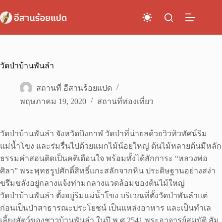
Skip
to
content
วัดป่าบ้านพันลำ
สถานที่ อีสานร้อยแปด
พฤษภาคม 19, 2020
สถานที่ท่องเที่ยว
วัดป่าบ้านพันลำ จังหวัดบึงกาฬ วัดป่าที่น่ายลด้วยวิวทิวทัศน์ริม
แม่น้ำโขง และร่มรื่นไปด้วยแมกไม้น้อยใหญ่ ต้นไม้หลายต้นมีหลัก
ธรรมคำสอนติดเป็นคติเตือนใจ พร้อมทั้งได้สักการะ “หลวงพ่อ
ศิลา” พระพุทธรูปศักดิ์สิทธิ์แกะสลักจากหิน ประดิษฐานอย่างสง่า
ขรึมขลังอยู่กลางแจ้งท่ามกลางแวดล้อมของต้นไม้ใหญ่
วัดป่าบ้านพันลำ ตั้งอยู่ริมแม่น้ำโขง บริเวณที่ตั้งวัดป่าพันลำแต่
ก่อนเป็นป่าสาธารณะประโยชน์ เป็นแหล่งอาหาร และเป็นทำเล
เลี้ยงสัตว์ของชาวบ้านพันลำ ในปี พ.ศ.2541 พระอาจารย์สมบัติ สัม