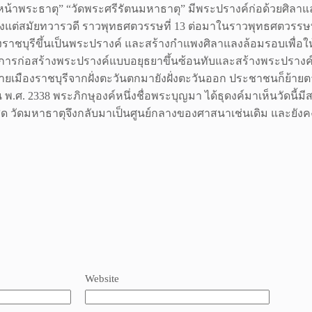
ัดหน้าพระธาตุ” “วัดพระศรีรัตนมหาธาตุ” มีพระปรางค์ก่อด้วยศิลาแล
้งแต่สมัยทวารวดี ราวพุทธศตวรรษที่ 13 ต่อมาในราวพุทธศตวรรษท
ชบุรีขึ้นเป็นพระปรางค์ และสร้างกำแพงศิลาแลงล้อมรอบเพื่อให้เ
ีการก่อสร้างพระปรางค์แบบอยุธยาขึ้นซ้อนทับและสร้างพระปรางค์
ยเมืองราชบุรีจากฝั่งตะวันตกมายังฝั่งตะวันออก ประชาชนก็ย้ายต
พ.ศ. 2338 พระภิกษุองค์หนึ่งชื่อพระบุญมา ได้ธุดงค์มาเห็นวัดนี้ม
วัดมหาธาตุจึงกลับมาเป็นศูนย์กลางของศาสนาเช่นเดิม และยังคงเ
Website