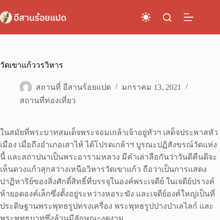
Skip
to
content
วัดเขาแก้ววรวิหาร
สถานที่ อีสานร้อยแปด
มกราคม 13, 2021
สถานที่ท่องเที่ยว
ในสมัยที่พระบาทสมเด็จพระจอมเกล้าเจ้าอยู่หัวฯ เสด็จประพาสหัว
เมือง เมื่อถึงอำเภอเสาไห้ ได้โปรดเกล้าฯ บูรณะปฏิสังขรณ์วัดแห่ง
นี้ และสถาปนาเป็นพระอารามหลวง มีคำเล่าลือกันว่าวันดีคืนดีจะ
เห็นดวงแก้วสุกสว่างเหนือวิหารวัดเขาแก้ว ถือว่าเป็นการแสดง
ปาฏิหาริย์ของสิ่งศักดิ์สิทธิ์ที่บรรจุในองค์พระเจดีย์ ในเจดีย์ปรางค์
ห้ายอดองค์เล็กซึ่งตั้งอยู่ระหว่างหอระฆัง และเจดีย์องค์ใหญ่เป็นที่
ประดิษฐานพระพุทธรูปทรงเครื่อง พระพุทธรูปปางป่าเลไลก์ และ
พระพุทธบาทซึ่งล้วนมีลักษณะงดงาม