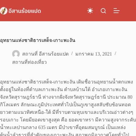
Skip
to
content
อุทยานแห่งชาติธารเสด็จ-เกาะพะงัน
สถานที่ อีสานร้อยแปด
มกราคม 13, 2021
สถานที่ท่องเที่ยว
อุทยานแห่งชาติธารเสด็จ-เกาะพะงัน เดิมชื่อวนอุทยานน้ำตกแพง
ตั้งอยู่ในท้องที่ตำบลเกาะพะงัน ตำบลบ้านใต้ อำเภอเกาะพะงัน
จังหวัดสุราษฎร์ธานี ห่างจากฝั่งจังหวัดสุราษฎร์ธานี ประมาณ 80
กิโลเมตร ลักษณะภูมิประเทศทั่วไปเป็นภูเขาสูงสลับซับซ้อนทอด
ยาวตามแนวทิศเหนือ-ใต้ มีที่ราบตามหุบเขาและบริเวณอ่าวต่างๆ
รอบเกาะ โดยมียอดเขาสูงสุด คือ ยอดเขาหรา มีความสูงจากระดับ
น้ำทะเลปานกลาง 635 เมตร มีป่าเขาที่อุดมสมบูรณ์ เป็นแหล่ง
ต้นน้ำลำธารที่สำคัญของเกาะพะงัน สภาพภูมิอากาศโดยทั่วไป