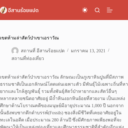
Skip
to
content
เขตห้ามล่าสัตว์ป่าเขาเอราวัณ
สถานที่ อีสานร้อยแปด
มกราคม 13, 2021
สถานที่ท่องเที่ยว
เขตห้ามล่าสัตว์ป่าเขาเอราวัณ ลักษณะเป็นภูเขาหินปูนที่มีสภาพ
ธรรมชาติเป็นเอกลักษณ์โดดเด่นเฉพาะตัว มีพันธุ์ไม้เฉพาะถิ่นที่หา
ยากและใกล้สูญพันธุ์์ รวมทั้งพันธุ์สัตว์ป่าหายากและสัตว์อื่นๆ
หลากหลายชนิดอาศัยอยู่ มีถ้ำหินงอกหินย้อยที่สวยงาม เป็นแหล่ง
ศึกษาด้านโบราณคดีของมนุษย์มีอายุประมาณ 1,000 ปี นอกจาก
นั้นยังพบซากดึกดำบรรพ์(Fossils) ชองสิ่งมีชีวิตที่เคยอาศัยอยู่ใน
ทะเลในอดีต เมื่อประมาณ 280 ล้านปี ซึ่งมีศักยภาพเพียงพอที่จะ
พัฒนาให้เป็นแหล่งท่องเที่ยวและศึกษาธรรมชาติที่สำคัญอีกแห่ง