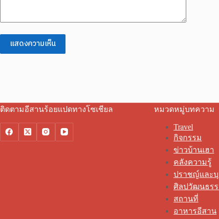
แสดงความเห็น
ติดตามอีสานร้อยแปดทางโซเชียล
หมวดหมู่บทความ
Travel
กิจกรรม
ข่าวบ้านเฮา
คลังความรู้
ปราชญ์และบ
ศิลปวัฒนธร
สถานที่
อาหารอีสาน