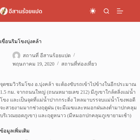
Skip
to
content
เขื่อนริมโขงบุ่งคล้า
สถานที่ อีสานร้อยแปด
พฤษภาคม 19, 2020
สถานที่ท่องเที่ยว
จุดชมวิวริมโขง อ.บุ่งคล้า จะต้องขับรถเข้าไปข้างในอีกประมาณ
1.5 กม. จากถนนใหญ่ (ถนนหมายเลข 212) มีภูเขาใกล้ตลิ่งแม่น้ำ
โขง และเป็นจุดที่แม่น้ำปากกระดิ่ง ไหลมาบรรจบแม่น้ำโขงพอดี
จะสวยงามมากช่วงฤดูฝน (จะมีเมฆและหมอกฝนลงต่ำมาปกคลุม
บริเวณยอดภูเขา) และฤดูหนาว (มีหมอกปกคลุมภูเขายามเช้า)
ข้อมูลเพิ่มเติม