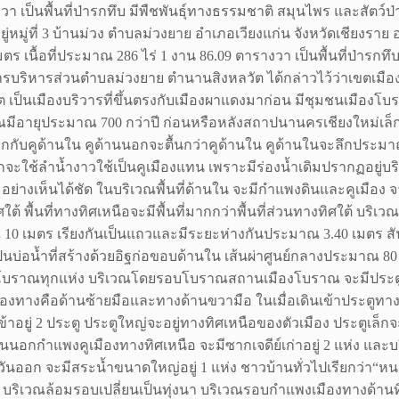
งวา เป็นพื้นที่ป่ารกทึบ มีพืชพันธุ์ทางธรรมชาติ สมุนไพร และสัตว์ป
มู่ที่ 3 บ้านม่วง ตำบลม่วงยาย อำเภอเวียงแก่น จังหวัดเชียงราย 
ตร เนื้อที่ประมาณ 286 ไร่ 1 งาน 86.09 ตารางวา เป็นพื้นที่ป่ารกท
การบริหารส่วนตำบลม่วงยาย ตำนานสิงหลวัต ได้กล่าวไว้ว่าเขตเมือ
อดีต เป็นเมืองบริวารที่ขึ้นตรงกับเมืองผาแดงมาก่อน มีชุมชนเมือง
ณมีอายุประมาณ 700 กว่าปี ก่อนหรือหลังสถาปนานครเชียงใหม่เล็กน
้านนอกกับคูด้านใน คูด้านนอกจะตื้นกว่าคูด้านใน คูด้านในจะลึกประ
ะใช้ลำน้ำงาวใช้เป็นคูเมืองแทน เพราะมีร่องน้ำเดิมปรากฏอยู่บริเ
ย่างเห็นได้ชัด ในบริเวณพื้นที่ด้านใน จะมีกำแพงดินและคูเมือง 
 พื้นที่ทางทิศเหนือจะมีพื้นที่มากกว่าพื้นที่ส่วนทางทิศใต้ บริเวณ
10 เมตร เรียงกันเป็นแถวและมีระยะห่างกันประมาณ 3.40 เมตร สัน
นบ่อน้ำที่สร้างด้วยอิฐก่อขอบด้านใน เส้นผ่าศูนย์กลางประมาณ 80 เซ
วัตถุโบราณทุกแห่ง บริเวณโดยรอบโบราณสถานเมืองโบราณ จะมีประตูท
ทางคือด้านซ้ายมือและทางด้านขวามือ ในเมื่อเดินเข้าประตูทาง
ข้าอยู่ 2 ประตู ประตูใหญ่จะอยู่ทางทิศเหนือของตัวเมือง ประตูเล็
้านนอกกำแพงคูเมืองทางทิศเหนือ จะมีซากเจดีย์เก่าอยู่ 2 แห่ง และบ
ันออก จะมีสระน้ำขนาดใหญ่อยู่ 1 แห่ง ชาวบ้านทั่วไปเรียกว่
 บริเวณล้อมรอบเปลี่ยนเป็นทุ่งนา บริเวณรอบกำแพงเมืองทางด้านทิศใ