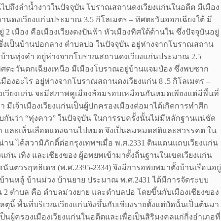
ไปถึงลำน้ำงาวในปัจจุบัน โบราณสถานดงเวียงแก่นในอดีต มีเมือง
าณสถานดงเวียงแก่นประมาณ 3.5 กิโลเมตร – ทิศตะวันออกเฉียงใต้ มี
 เมือง คือเมืองเวียงดงปันฟ้า หัวเมืองทิศใต้ด้านใน ซึ่งปัจจุบันอยู่
 ซึ่งเป็นบ้านปอกลาง ตำบลปอ ในปัจจุบัน อยู่ห่างจากโบราณสถาน
้ และบ้านทุ่งคำ อยู่ห่างจากโบราณสถานดงเวียงแก่นประมาณ 2.5
ทิศตะวันตกเฉียงเหนือ มีเมืองโบราณอยู่บ้านแจมป๋อง ซึ่งพบซาก
คือเมืองอะไร อยู่ห่างจากโบราณสถานดงเวียงแก่น 8 .5 กิโลเมตร –
ียงแก่น จะมีสภาพคูเมืองล้อมรอบเหมือนกันหมดเพียงแต่มีพื้นที่
ีเจ้าเมืองเวียงแก่นเป็นผู้ปกครองเมืองต่อมาได้เกิดการทำศึก
ันว่า “ทุ่งคาว” ในปัจจุบัน ในการรบครั้งนั้นไม่มีหลักฐานแน่ชัด
นวนมาก และเห็นเลือดแดงฉานไปหมด จึงเป็นลมหมดสติและสวรรคต ใน
่าน ได้สวามิภักดิ์ต่อกรุงเทพฯเมื่อ พ.ศ.2331 ดินแดนแถบเวียงแก่น
ก่น เทิง และเชียงของ ผู้อพยพเข้ามาตั้งถิ่นฐานในเขตเวียงแก่น
ันตวรฤทธิเดช (พ.ศ.2395-2334) จึงมีการอพยพมาตั้งบ้านเรือนอยู่
้านหลู้ บ้านม่วง บ้านยาย ประมาณ พ.ศ.2431 ได้มีการจัดระบบ
็น 2 ตำบล คือ ตำบลม่วงยาย และตำบลปอ โดยขึ้นกับเมืองเชียงของ
ี้ พื้นที่บริเวณเวียงแก่นจึงขึ้นกับเชียงรายตั้งแต่บัดนั้นเป็นต้นมา
ป็นผู้ครองเมืองเวียงแก่นในอดีตและเพื่อเป็นสิริมงคลแก่กิ่งอำเภอที่