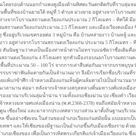
ณโดยรอบด้านนอกกำแพงคูเมืองด้านทิศตะวันตกติดกับที่ราบลุ่มจน
ยู่ในพื้นที่ของบ้านยายใต้ หมู่ที่ 5 ตำบล ม่วงยาย อยู่ห่างจากโบร
อยู่ห่างจากโบราณสถานดงเวียงแก่นประมาณ 2 กิโลเมตร – ทิศใต้ มีอยู่ 2
บราณสถานดงเวียงแก่นประมาณ 2.5 กิโลเมตร และเมืองเวียงดงเมือง
ตุ ซึ่งอยู่บริเวณเขตรอยต่อ 3 หมู่บ้าน คือ บ้านหล่ายงาว บ้านหลู
หล่ายงาว อยู่ห่างจากโบราณสถานดงเวียงแก่น ประมาณ 5 กิโลเมตร – 
แห่ง สันนิษฐานว่าคงเป็นเมืองท่าหน้าด่านไม่ทราบแน่ชัดว่าชื่อเดิม
ราณสถานดงเวียงแก่น 4 กิโลเมตร ทุกหัวเมืองรอบนอกโบราณสถานดงเว
ี่ประมาณ 50 – 100 ไร่ จากการเล่าสืบต่อกันมาจากบรรพบุรุษว่า ม
รรบราฆ่าฟันล้มตายกันเป็นจำนวนมาก จึงมีการเรียกชื่อบริเวณที่รบก
ยพ่ายแพ้แก่ข้าศึก เจ้าหลวงเมืองแก่นเห็นผู้คนล้มตายไปเป็นจำ
เป็นเวลานาน ต่อมา หลังจากเจ้าหลวงสกุลหลวงติ๋นมหาวงศ์แห่งเมืองน
องอาณาบริเวณลุ่มน้ำน่าน รวมทั้งแถบเชียงม่วน ปง เชียงคำ เวียงแ
าหลวงมหายศแห่งเมืองน่าน (พ.ศ.2368-2378) จนถึงสมัยเจ้าหลวงอน
พูน เชียงใหม่ และมาจากประเทศลาวบางส่วน มาตั้งถิ่นฐานบริเวณบ
ล ขึ้นอย่างชัดเจน ในส่วนของอำเภอเวียงแก่นสมัยนั้น แบ่งออกเป
รุงเทพฯ และให้เชียงของมีฐานะเป็นอำเภอขึ้นกับเมืองเชียงราย ด้วยเหตุน
ภอเชียงของ เพื่อเป็นการเทิดพระเกียรติแก่เจ้าเมืองเวียงแก่น ซึ่งเ