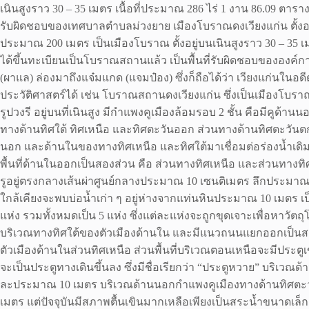
เนินสูงราว 30 – 35 เมตร เนื้อที่ประมาณ 286 ไร่ 1 งาน 86.09 ตารา
รับผิดชอบของเทศบาลตำบลม่วงยาย เมืองโบราณดงเวียงแก่น ตั้งอยู่ห
ประมาณ 200 เมตร เป็นเมืองโบราณ ตั้งอยู่บนเนินสูงราว 30 – 35 เม
ได้ขึ้นทะเบียนเป็นโบราณสถานแล้ว เป็นพื้นที่รับผิดชอบขององค์
(ผาแล) ล่องมาถึงแจ๋มแกด (แจมป๋อง) ซึ่งก็ถือได้ว่า เวียงแก่นใน
ประวัติศาสตร์ได้ เช่น โบราณสถานดงเวียงแก่น ซึ่งเป็นเมืองโบรา
รูปวงรี อยู่บนที่เนินสูง มีกำแพงคูเมืองล้อมรอบ 2 ชั้น คือมีคูด
ทางด้านทิศใต้ ทิศเหนือ และทิศตะวันออก ส่วนทางด้านทิศตะวันตกจ
นอก และด้านในของทางทิศเหนือ และทิศใต้มาเชื่อมต่อร่องน้ำเดิมอ
พื้นที่ด้านในออกเป็นสองส่วน คือ ส่วนทางทิศเหนือ และส่วนทางทิศใต้
รูอยู่ตรงกลางเส้นผ่าศูนย์กลางประมาณ 10 เซนติเมตร ลึกประมาณ 
ใกล้เคียงจะพบบ่อน้ำเก่า ๆ อยู่ห่างจากแท่นหินประมาณ 10 เมตร เป็
แห่ง รวมทั้งหมดเป็น 5 แห่ง ซึ่งแต่ละแห่งจะถูกขุดเจาะเพื่อหา
บริเวณทางทิศใต้ของตัวเมืองด้านใน และมีแนวถนนแยกออกเป็นสอง
ตัวเมืองด้านในส่วนทิศเหนือ ส่วนพื้นที่บริเวณตอนเหนือจะมีประตูเ
จะเป็นประตูทางเดินขึ้นลง ซึ่งมีชื่อเรียกว่า “ประตูหวาย” บริเวณด
ละประมาณ 10 เมตร บริเวณด้านนอกกำแพงคูเมืองทางด้านทิศตะว
เมตร แต่ปัจจุบันมีสภาพตื้นเขินมากเหลือเพียงเป็นสระน้ำขนาดเล็ก