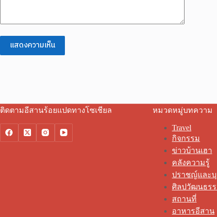
แสดงความเห็น
ติดตามอีสานร้อยแปดทางโซเชียล
หมวดหมู่บทความ
Travel
กิจกรรม
ข่าวบ้านเฮา
คลังความรู้
ปราชญ์และบ
ศิลปวัฒนธร
สถานที่
อาหารอีสาน