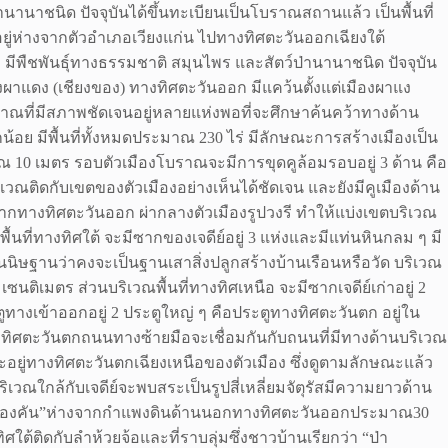
่านานาชนิด ปัจจุบันได้ขึ้นทะเบียนเป็นโบราณสถานแล้ว เป็นพื้นที่
อยู่ห่างจากตัวอำเภอเวียงแก่น ไปทางทิศตะวันออกเฉียงใต้
ึบ มีพืชพันธุ์ทางธรรมชาติ สมุนไพร และสัตว์ป่านานาชนิด ปัจจุบัน
งผาแดง (เชียงของ) ทางทิศตะวันออก มีแคว้นตั้งแต่เมืองผาแง
โบราณที่มีสภาพชัดเจนอยู่หลายแห่งพอที่จะศึกษาค้นคว้าทางด้าน
้อย มีพื้นที่ทั้งหมดประมาณ 230 ไร่ มีลักษณะการสร้างเมืองเป็น
มาณ 10 เมตร รอบตัวเมืองโบราณจะมีการขุดคูล้อมรอบอยู่ 3 ด้าน คือ
วณติดกับเขตของตัวเมืองอย่างเห็นได้ชัดเจน และยังมีคูเมืองด้าน
จากทางทิศตะวันออก ผ่ากลางตัวเมืองรูปวงรี ทำให้แบ่งเขตบริเวณ
พื้นที่ทางทิศใต้ จะมีซากของเจดีย์อยู่ 3 แห่งและมีแท่นหินกลม ๆ มี
นิษฐานว่าคงจะเป็นฐานเสาสิ่งปลูกสร้างบ้านเรือนหรือวัด บริเวณ
นติเมตร ส่วนบริเวณพื้นที่ทางทิศเหนือ จะมีซากเจดีย์เก่าอยู่ 2
างเข้าออกอยู่ 2 ประตูใหญ่ ๆ คือประตูทางทิศตะวันตก อยู่ใน
ทิศตะวันตกถนนทางซ้ายมือจะเชื่อมกันกับถนนที่มีทางด้านบริเวณ
กจะอยู่ทางทิศตะวันตกเฉียงเหนือของตัวเมือง ซึ่งดูตามลักษณะแล้ว
ริเวณใกล้กับเจดีย์จะพบสระเป็นรูปสี่เหลี่ยมจัตุรัสมีความยาวด้าน
า“หนองคัน”ห่างจากกำแพงดินด้านนอกทางทิศตะวันออกประมาณ30
ต้ติดกับลำห้วยจ้อและที่ราบลุ่มซึ่งชาวบ้านเรียกว่า “ป่า