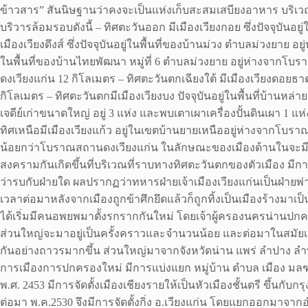
ข้าวสาร” สันนิษฐานว่าคงจะเป็นแห่งเก็บสะสมเสบียงอาหาร บริเว
บริวารล้อมรอบดังนี้ – ทิศตะวันออก มีเมืองเวียงกอย ซึ่งปัจจุบันอ
เมืองเวียงดึงส์ ซึ่งปัจจุบันอยู่ในพื้นที่ของบ้านม่วง ตำบลม่วงยาย 
ในพื้นที่ของบ้านไทยพัฒนา หมู่ที่ 6 ตำบลม่วงยาย อยู่ห่างจากโ
ดงเวียงแก่น 12 กิโลเมตร – ทิศตะวันตกเฉียงใต้ มีเมืองเวียงดอยธา
กิโลเมตร – ทิศตะวันตกมีเมืองเวียงบง ปัจจุบันอยู่ในพื้นที่บ้าน
เจดีย์เก่าขนาดใหญ่ อยู่ 3 แห่ง และพบเตาเผาเครื่องปั้นดินเผา 1 
ทิศเหนือมีเมืองเวียงแก้ว อยู่ในเขตบ้านยายเหนืออยู่ห่างจากโบ
น้อยกว่าโบราณสถานดงเวียงแก่น ในลักษณะของเมืองด้านในจะมีพื้นท
สงครามกันเกิดขึ้นที่บริเวณที่ราบทางทิศตะวันตกของตัวเมือง มีกา
ว่ารบกับฝ่ายใด ผลปรากฏว่าทหารฝ่ายเจ้าเมืองเวียงแก่นเป็นฝ่า
เวลาต่อมาหลังจากเมืองถูกข้าศึกยึดแล้วก็ถูกทิ้งเป็นเมืองร้างมา
ได้เริ่มมีคนอพยพมาตั้งรกรากกันใหม่ โดยเจ้าผู้ครองนครน่านปกคร
ส่วนใหญ่จะมาอยู่เป็นครั้งคราวและจำนวนน้อย และต่อมาในสมัยเจ้
กันอย่างถาวรมากขึ้น ส่วนใหญ่มาจากจังหวัดน่าน แพร่ ลำปาง ลำ
การเมืองการปกครองใหม่ มีการแบ่งแยก หมู่บ้าน ตำบล เมือง มลฑ
พ.ศ. 2453 มีการจัดตั้งเมืองเชียงรายให้เป็นหัวเมืองชั้นตรี ขึ้นกับก
ต่อมา พ.ค.2530 จึงมีการจัดตั้งกิ่ง อ.เวียงแก่น โดยแยกออกมาจากอำเ