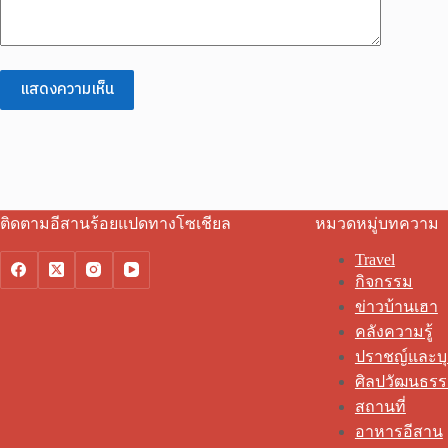
แสดงความเห็น
ติดตามอีสานร้อยแปดทางโซเชียล
หมวดหมู่บทความ
Travel
กิจกรรม
ข่าวบ้านเฮา
คลังความรู้
ปราชญ์และบ
ศิลปวัฒนธร
สถานที่
อาหารอีสาน