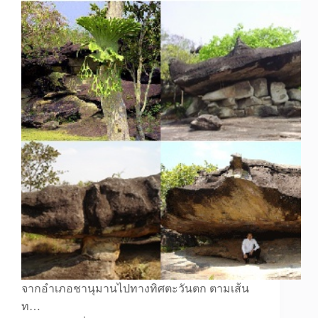
จากอำเภอชานุมานไปทางทิศตะวันตก ตามเส้น
ท…