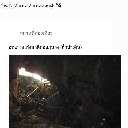
จังหวัด/อำเภอ
อำเภอดอกคำใต้
สถานที่ท่องเที่ยว
อุทยานแห่งชาติดอยภูนาง (ถ้ำปางงุ้น)