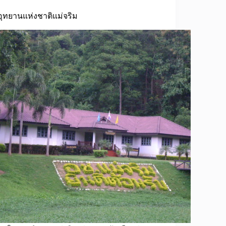
อุทยานแห่งชาติแม่จริม