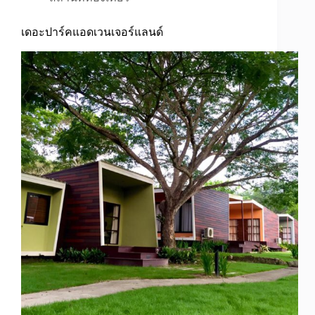
เดอะปาร์คแอดเวนเจอร์แลนด์