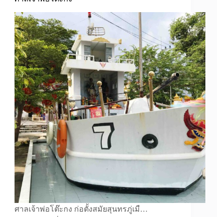
ศาลเจ้าพ่อโต๊ะกง ก่อตั้งสมัยสุนทรภู่เมื…