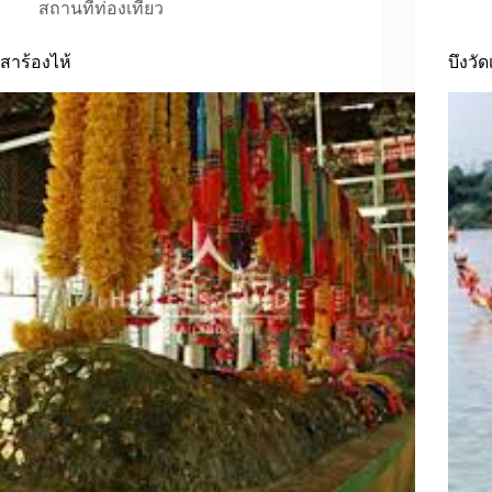
สถานที่ท่องเที่ยว
เสาร้องไห้
บึงวั