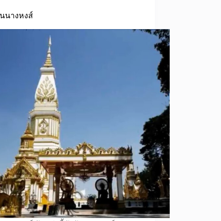
อนนางหงส์