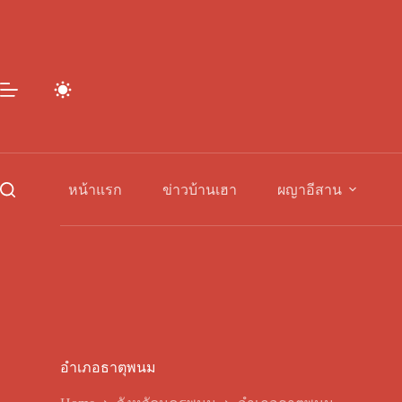
Skip
to
content
หน้าแรก
ข่าวบ้านเฮา
ผญาอีสาน
อำเภอธาตุพนม