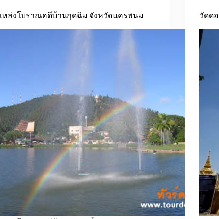
แหล่งโบราณคดีบ้านกุดฉิม จังหวัดนครพนม
วัดด