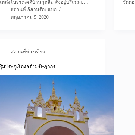
แหล่งโบราณคดีบ้านกุดฉิม ตั้งอยู่บริเวณบ…
วัดดอ
สถานที่ อีสานร้อยแปด
พฤษภาคม 5, 2020
สถานที่ท่องเที่ยว
ซุ้มประตูเรืองอร่ามรัษฎากร