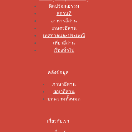
ศิลปวัฒนธรรม
สถานที่
อาหารอีสาน
เกษตรอีสาน
เทศกาลและประเพณี
เที่ยวอีสาน
เรื่องทั่วไป
คลังข้อมูล
ภาษาอีสาน
ผญาอีสาน
บทความทั้งหมด
เกี่ยวกับเรา