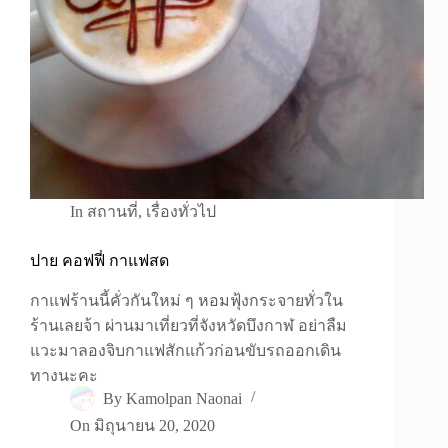
In
สถานที่
,
เรื่องทั่วไป
ปาย คอฟฟี่ กาแฟสด
กาแฟร้านนี้คั่วกันใหม่ ๆ หอมฟุ้งกระจายทั่วใน
ร้านเลยจ้า ผ่านมาเที่ยวที่จังหวัดบึงกาฬ อย่าลืม
แวะมาลองจิบกาแฟสักแก้วก่อนขับรถออกเดิน
ทางนะคะ
By
Kamolpan Naonai
On
มิถุนายน 20, 2020