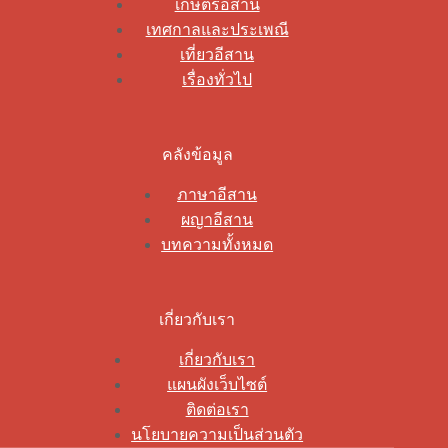
เกษตรอีสาน
เทศกาลและประเพณี
เที่ยวอีสาน
เรื่องทั่วไป
คลังข้อมูล
ภาษาอีสาน
ผญาอีสาน
บทความทั้งหมด
เกี่ยวกับเรา
เกี่ยวกับเรา
แผนผังเว็บไซต์
ติดต่อเรา
นโยบายความเป็นส่วนตัว