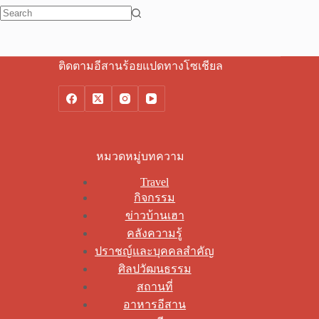
No
results
ติดตามอีสานร้อยแปดทางโซเชียล
หมวดหมู่บทความ
Travel
กิจกรรม
ข่าวบ้านเฮา
คลังความรู้
ปราชญ์และบุคคลสำคัญ
ศิลปวัฒนธรรม
สถานที่
อาหารอีสาน