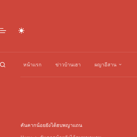
Skip
to
content
หน้าแรก
ข่าวบ้านเฮา
ผญาอีสาน
คันคากน้อยยังได้ฮบพญาแถน