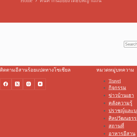
Home
คันคากน้อยยังได้ฮบพญาแถน
No
results
ติดตามอีสานร้อยแปดทางโซเชียล
หมวดหมู่บทความ
Travel
กิจกรรม
ข่าวบ้านเฮา
คลังความรู้
ปราชญ์และบ
ศิลปวัฒนธร
สถานที่
อาหารอีสาน