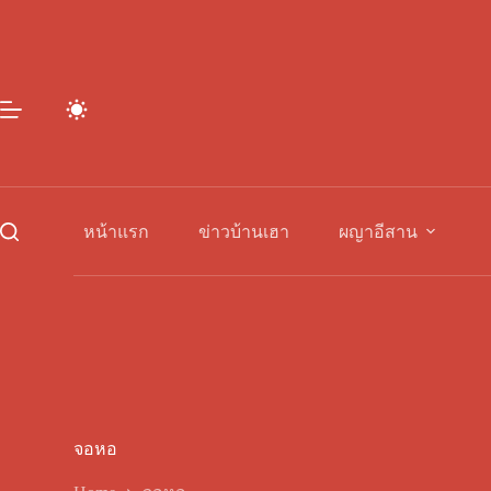
Skip
to
content
หน้าแรก
ข่าวบ้านเฮา
ผญาอีสาน
จอหอ