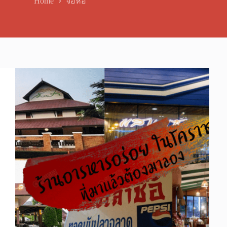
Home
จอหอ