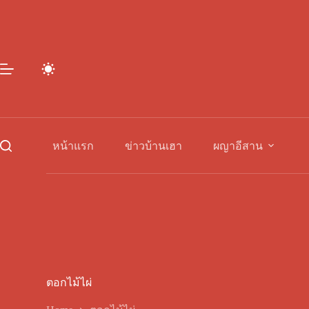
Skip
to
content
หน้าแรก
ข่าวบ้านเฮา
ผญาอีสาน
ตอกไม้ไผ่