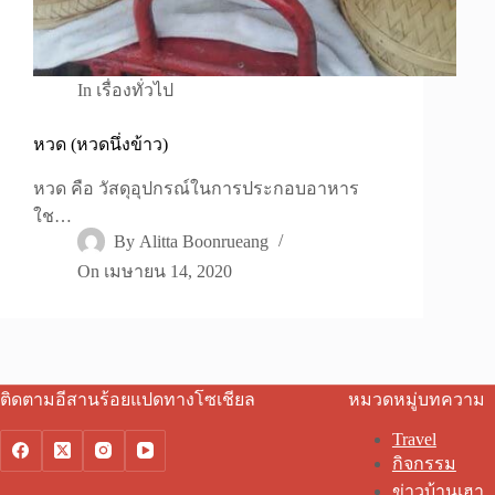
In
เรื่องทั่วไป
หวด (หวดนึ่งข้าว)
หวด คือ วัสดุอุปกรณ์ในการประกอบอาหาร
ใช…
By
Alitta Boonrueang
On
เมษายน 14, 2020
ติดตามอีสานร้อยแปดทางโซเชียล
หมวดหมู่บทความ
Travel
กิจกรรม
ข่าวบ้านเฮา