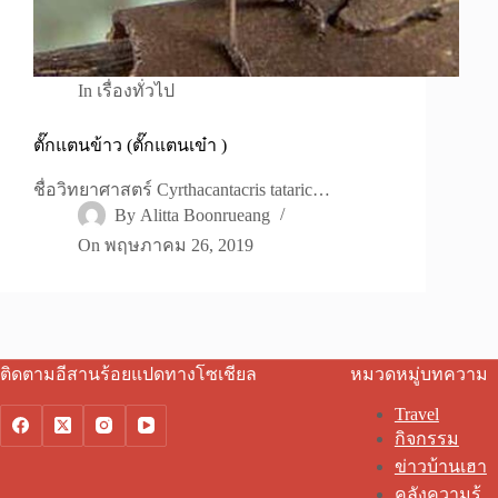
In
เรื่องทั่วไป
ตั๊กแตนข้าว (ตั๊กแตนเข๋า )
ชื่อวิทยาศาสตร์ Cyrthacantacris tataric…
By
Alitta Boonrueang
On
พฤษภาคม 26, 2019
ติดตามอีสานร้อยแปดทางโซเชียล
หมวดหมู่บทความ
Travel
กิจกรรม
ข่าวบ้านเฮา
คลังความรู้