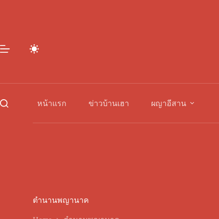
Skip
to
content
หน้าแรก
ข่าวบ้านเฮา
ผญาอีสาน
ตำนานพญานาค