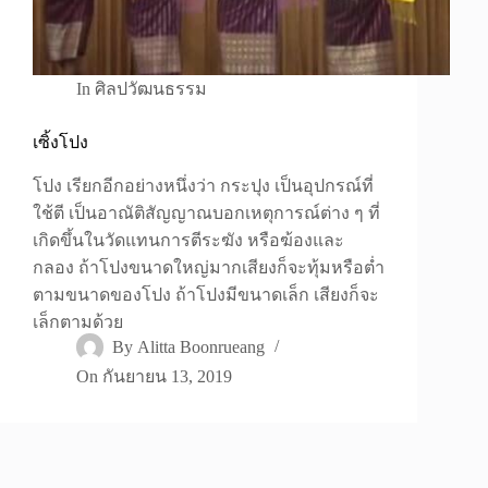
In
ศิลปวัฒนธรรม
เซิ้งโปง
โปง เรียกอีกอย่างหนึ่งว่า กระปุง เป็นอุปกรณ์ที่
ใช้ตี เป็นอาณัติสัญญาณบอกเหตุการณ์ต่าง ๆ ที่
เกิดขึ้นในวัดแทนการตีระฆัง หรือฆ้องและ
กลอง ถ้าโปงขนาดใหญ่มากเสียงก็จะทุ้มหรือต่ำ
ตามขนาดของโปง ถ้าโปงมีขนาดเล็ก เสียงก็จะ
เล็กตามด้วย
By
Alitta Boonrueang
On
กันยายน 13, 2019