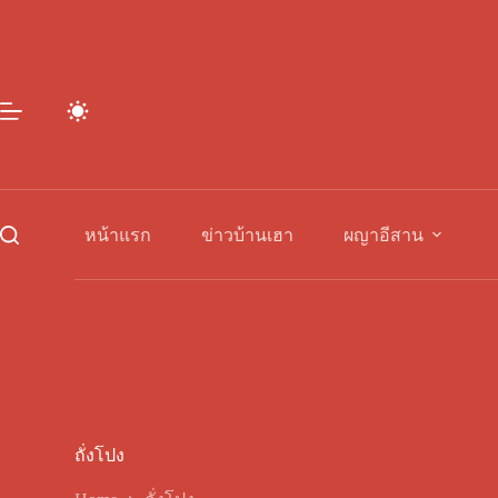
Skip
to
content
หน้าแรก
ข่าวบ้านเฮา
ผญาอีสาน
ถั่งโปง