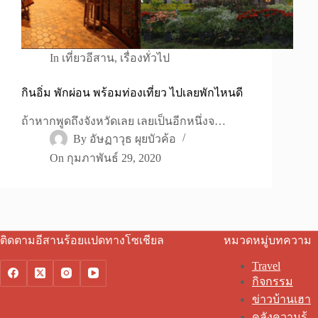
In
เที่ยวอีสาน
,
เรื่องทั่วไป
กินอิ่ม พักผ่อน พร้อมท่องเที่ยว ไปเลยพักไหนดี
ถ้าหากพูดถึงจังหวัดเลย เลยเป็นอีกหนึ่งจ…
By
อัษฏาวุธ ผุยบัวค้อ
On
กุมภาพันธ์ 29, 2020
ติดตามอีสานร้อยแปดทางโซเชียล
หมวดหมู่บทความ
Travel
กิจกรรม
ข่าวบ้านเฮา
คลังความรู้