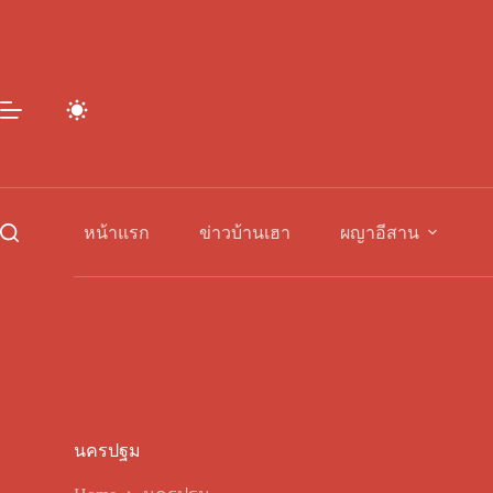
Skip
to
content
หน้าแรก
ข่าวบ้านเฮา
ผญาอีสาน
นครปฐม