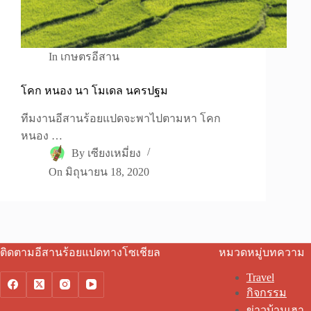
In
เกษตรอีสาน
โคก หนอง นา โมเดล นครปฐม
ทีมงานอีสานร้อยแปดจะพาไปตามหา โคก
หนอง …
By
เซียงเหมี่ยง
On
มิถุนายน 18, 2020
ติดตามอีสานร้อยแปดทางโซเชียล
หมวดหมู่บทความ
Travel
กิจกรรม
ข่าวบ้านเฮา