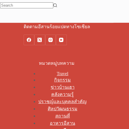
No
results
ติดตามอีสานร้อยแปดทางโซเชียล
หมวดหมู่บทความ
Travel
กิจกรรม
ข่าวบ้านเฮา
คลังความรู้
ปราชญ์และบุคคลสำคัญ
ศิลปวัฒนธรรม
สถานที่
อาหารอีสาน