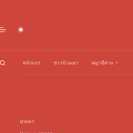
Skip
to
content
หน้าแรก
ข่าวบ้านเฮา
ผญาอีสาน
ปากกา