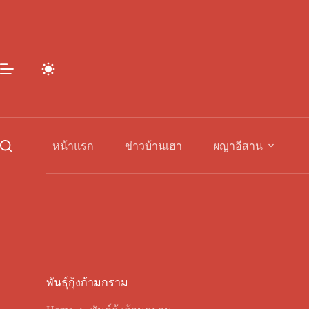
Skip
to
content
หน้าแรก
ข่าวบ้านเฮา
ผญาอีสาน
พันธุ์กุ้งก้ามกราม