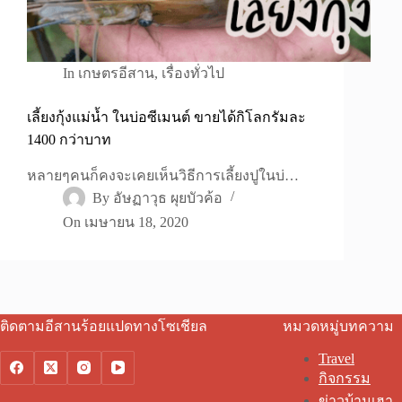
In
เกษตรอีสาน
,
เรื่องทั่วไป
เลี้ยงกุ้งแม่น้ำ ในบ่อซีเมนต์ ขายได้กิโลกรัมละ
1400 กว่าบาท
หลายๆคนก็คงจะเคยเห็นวิธีการเลี้ยงปูในบ่…
By
อัษฏาวุธ ผุยบัวค้อ
On
เมษายน 18, 2020
ติดตามอีสานร้อยแปดทางโซเชียล
หมวดหมู่บทความ
Travel
กิจกรรม
ข่าวบ้านเฮา