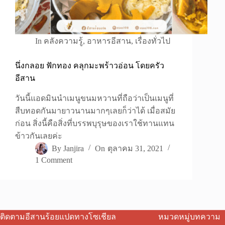
In
คลังความรู้
,
อาหารอีสาน
,
เรื่องทั่วไป
นึ่งกลอย ฟักทอง คลุกมะพร้าวอ่อน โดยครัว
อีสาน
วันนี้แอดมินนำเมนูขนมหวานที่ถือว่าเป็นเมนูที่
สืบทอดกันมายาวนานมากๆเลยก็ว่าได้ เมื่อสมัย
ก่อน สิ่งนี้คือสิ่งที่บรรพบุรุษของเราใช้ทานแทน
ข้าวกันเลยค่ะ
By
Janjira
On
ตุลาคม 31, 2021
1 Comment
ติดตามอีสานร้อยแปดทางโซเชียล
หมวดหมู่บทความ