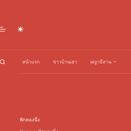
Skip
to
content
หน้าแรก
ข่าวบ้านเฮา
ผญาอีสาน
ฟักทองนึ่ง