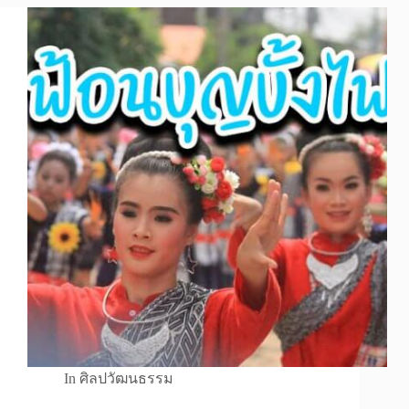
In
ศิลปวัฒนธรรม