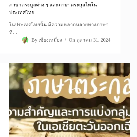
ภาษาตระกูลต่าง ๆ และภาษาตระกูลไทใน
ประเทศไทย
ในประเทศไทยนั้น มีความหลากหลายทางภาษา
ที…
By
เซียงเหมี่ยง
On
ตุลาคม 31, 2024