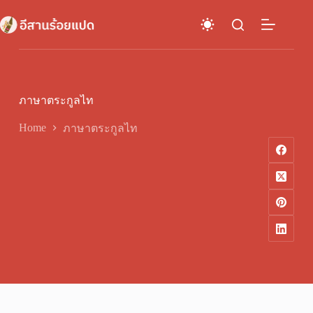
Skip
to
content
ภาษาตระกูลไท
Home
ภาษาตระกูลไท