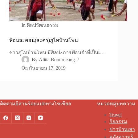
In
ศิลปวัฒนธรรม
ฟ้อนละคอน(ละคร)ภูไทบ้านโพน
ชาวภูไทบ้านโพน มีศิลปะการฟ้อนรำที่เป็นเ…
By
Alitta Boonrueang
On
กันยายน 17, 2019
ติดตามอีสานร้อยแปดทางโซเชียล
หมวดหมู่บทความ
Travel
กิจกรรม
ข่าวบ้านเฮา
คลังความรู้