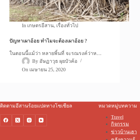
In
เกษตรอีสาน
,
เรื่องทั่วไป
ปัญหาเผาอ้อย ทำไมจะต้องเผาอ้อย ?
ในตอนนี้แม้ว่า หลายพิ้นที่ จะรณรงค์ว่าห…
By
อัษฏาวุธ ผุยบัวค้อ
On
เมษายน 25, 2020
ติดตามอีสานร้อยแปดทางโซเชียล
หมวดหมู่บทความ
Travel
กิจกรรม
ข่าวบ้านเฮา
คลังความรู้