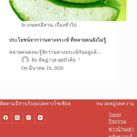
In
เกษตรอีสาน
,
เรื่องทั่วไป
ประโยชน์จากว่านหางจระเข้ ที่หลายคนยังไม่รู้
หลายคนคงจะรู้จักว่านหางจระเข้กันอยู่แล้…
By
อัษฏาวุธ ผุยบัวค้อ
On
มีนาคม 19, 2020
ติดตามอีสานร้อยแปดทางโซเชียล
หมวดหมู่บทความ
Travel
กิจกรรม
ข่าวบ้านเฮา
คลังความรู้