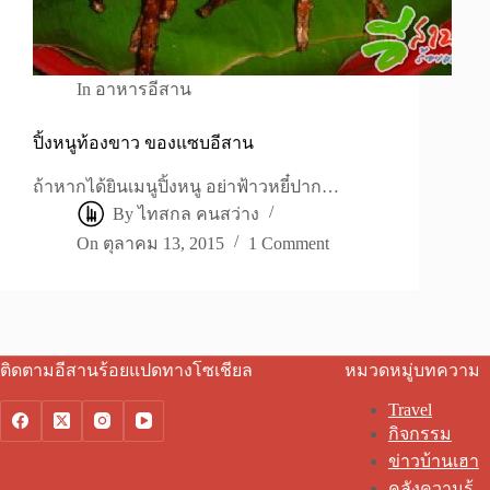
In
อาหารอีสาน
ปิ้งหนูท้องขาว ของแซบอีสาน
ถ้าหากได้ยินเมนูปิ้งหนู อย่าฟ้าวหยี๋ปาก…
By
ไทสกล คนสว่าง
On
ตุลาคม 13, 2015
1 Comment
ติดตามอีสานร้อยแปดทางโซเชียล
หมวดหมู่บทความ
Travel
กิจกรรม
ข่าวบ้านเฮา
คลังความรู้