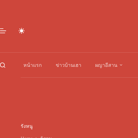
Skip
to
content
หน้าแรก
ข่าวบ้านเฮา
ผญาอีสาน
รังหนู